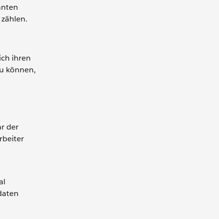
anten
 zählen.
ich ihren
zu können,
ar der
rbeiter
al
idaten