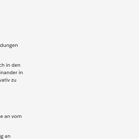
ndungen
och in den
einander in
vativ zu
ise an vom
ig an