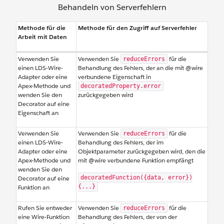
Behandeln von Serverfehlern
Methode für die
Methode für den Zugriff auf Serverfehler
Arbeit mit Daten
Verwenden Sie
Verwenden Sie
für die
reduceErrors
einen LDS-Wire-
Behandlung des Fehlers, der an die mit @wire
Adapter oder eine
verbundene Eigenschaft in
Apex-Methode und
decoratedProperty.error
wenden Sie den
zurückgegeben wird
Decorator auf eine
Eigenschaft an
Verwenden Sie
Verwenden Sie
für die
reduceErrors
einen LDS-Wire-
Behandlung des Fehlers, der im
Adapter oder eine
Objektparameter zurückgegeben wird, den die
Apex-Methode und
mit @wire verbundene Funktion empfängt
wenden Sie den
Decorator auf eine
decoratedFunction({data, error})
Funktion an
{...}
Rufen Sie entweder
Verwenden Sie
für die
reduceErrors
eine Wire-Funktion
Behandlung des Fehlers, der von der