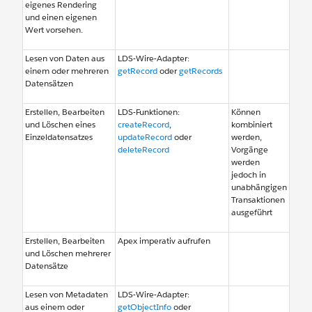
eigenes Rendering
und einen eigenen
Wert vorsehen.
Lesen von Daten aus
LDS-Wire-Adapter:
einem oder mehreren
getRecord
oder
getRecords
Datensätzen
Erstellen, Bearbeiten
LDS-Funktionen:
Können
und Löschen eines
createRecord
,
kombiniert
Einzeldatensatzes
updateRecord
oder
werden,
deleteRecord
Vorgänge
werden
jedoch in
unabhängigen
Transaktionen
ausgeführt
Erstellen, Bearbeiten
Apex imperativ aufrufen
und Löschen mehrerer
Datensätze
Lesen von Metadaten
LDS-Wire-Adapter:
aus einem oder
getObjectInfo
oder