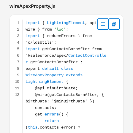
wireApexProperty.js
import { LightningElement, api, wire } from 'lwc'; impor