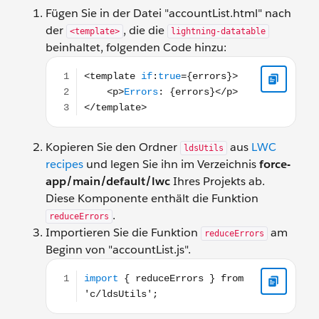
Fügen Sie in der Datei "accountList.html" nach
der
, die die
<template>
lightning-datatable
beinhaltet, folgenden Code hinzu:
<template if:true={errors}> <p>Errors: {errors}</p
Kopieren Sie den Ordner
aus
LWC
ldsUtils
recipes
und legen Sie ihn im Verzeichnis
force-
app/main/default/lwc
Ihres Projekts ab.
Diese Komponente enthält die Funktion
.
reduceErrors
Importieren Sie die Funktion
am
reduceErrors
Beginn von "accountList.js".
import { reduceErrors } from 'c/ldsUtils';