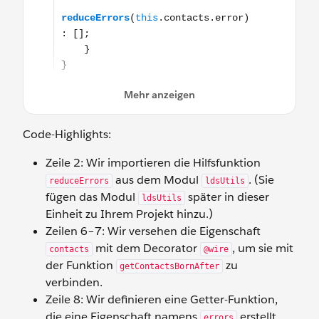
Code-Highlights:
Zeile 2: Wir importieren die Hilfsfunktion
aus dem Modul
. (Sie
reduceErrors
ldsUtils
fügen das Modul
später in dieser
ldsUtils
Einheit zu Ihrem Projekt hinzu.)
Zeilen 6–7: Wir versehen die Eigenschaft
mit dem Decorator
, um sie mit
contacts
@wire
der Funktion
zu
getContactsBornAfter
verbinden.
Zeile 8: Wir definieren eine Getter-Funktion,
die eine Eigenschaft namens
erstellt.
errors