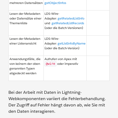
mehreren Datensätzen
getObjectInfos
Lesen der Metadaten
LDS-Wire-
oder Datensätze einer
Adapter:
getRelatedListInfo
Themenliste
und
getRelatedListRecords
(oder die Batch-Versionen)
Lesen der Metadaten
LDS-Wire-
einer Listenansicht
Adapter:
getListInfoByName
(oder die Batch-Version)
Anwendungsfälle, die
Aufrufen von Apex mit
von keinem der oben
oder imperativ
@wire
genannten Typen
abgedeckt werden
Bei der Arbeit mit Daten in Lightning-
Webkomponenten variiert die Fehlerbehandlung.
Der Zugriff auf Fehler hängt davon ab, wie Sie mit
den Daten interagieren.